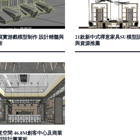
寫實游戲模型制作 設計精髓與
21款新中式禪意家具SU模型
新
與資源推薦
空間 46.8M創客中心及商業
型設計圖賞析