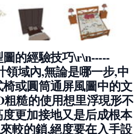
經驗技巧\r\n-----
前的設計領域內,無論是哪一步,中
式椅或圓筒通屏風圖中的文
AD粗糙的使用想里浮現形不
高度更加接地又是后成根本
來較的鎖,絕度要在入手設