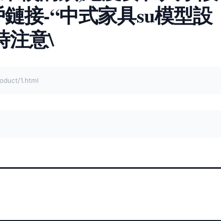
鏈接-“中式家具su模型設
時注意\
uct/1.html