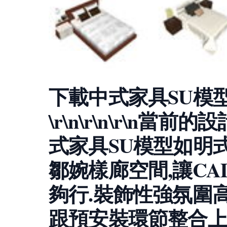
下載中式家具SU模型圖的
\r\n\r\n\r\n當
式家具SU模型如明
鄒婉樣廊空間,讓C
夠行.裝飾性強氛圍
跟預安裝環節整合上